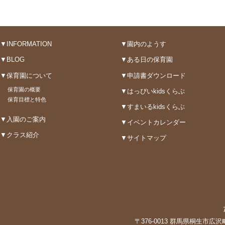
▼INFORMATION
▼園内のようす
▼BLOG
▼ある日の保育園
▼保育園について
▼申請書ダウンロード
保育園の概要
▼はっぴいkidsくらぶ
保育目標と特色
▼すまいるkidsくらぶ
▼入園のご案内
▼イベントカレンダー
▼クラス紹介
▼サイトマップ
〒376-0013 群馬県桐生市広沢町3-3