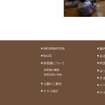
▼INFORMATION
▼園
▼BLOG
▼あ
▼保育園について
▼申
保育園の概要
▼はっ
保育目標と特色
▼すま
▼入園のご案内
▼イ
▼クラス紹介
▼サ