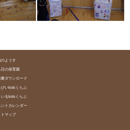
内のようす
る日の保育園
請書ダウンロード
ぴいkidsくらぶ
いるkidsくらぶ
ベントカレンダー
イトマップ