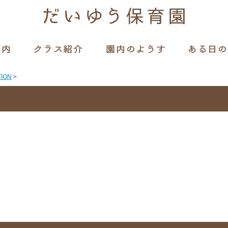
TION
>