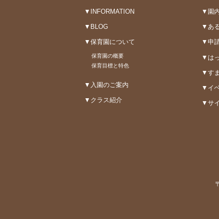
▼INFORMATION
▼園
▼BLOG
▼あ
▼保育園について
▼申
保育園の概要
▼はっ
保育目標と特色
▼すま
▼入園のご案内
▼イ
▼クラス紹介
▼サ
〒