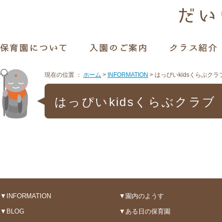
現在の位置 ：
ホーム
>
INFORMATION
>
はっぴいkidsくらぶクラ
はっぴいkidsくらぶクラブ
▼INFORMATION
▼園内のようす
▼BLOG
▼ある日の保育園