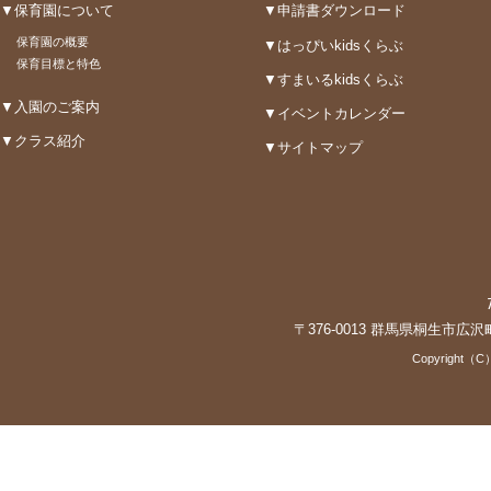
▼保育園について
▼申請書ダウンロード
保育園の概要
▼はっぴいkidsくらぶ
保育目標と特色
▼すまいるkidsくらぶ
▼入園のご案内
▼イベントカレンダー
▼クラス紹介
▼サイトマップ
〒376-0013 群馬県桐生市広沢町3-3
Copyright（C