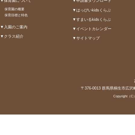
▼保育園について
▼申請書ダウンロード
保育園の概要
▼はっぴいkidsくらぶ
保育目標と特色
▼すまいるkidsくらぶ
▼入園のご案内
▼イベントカレンダー
▼クラス紹介
▼サイトマップ
〒376-0013 群馬県桐生市広沢町3-3
Copyright（C