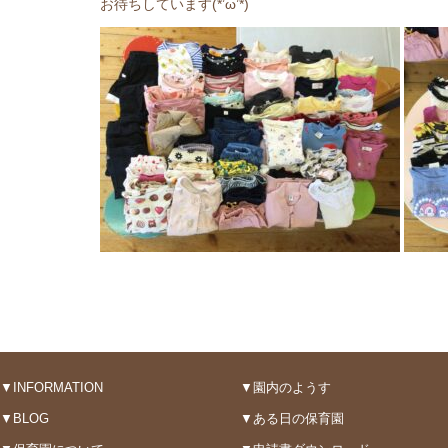
お待ちしています(*’ω’*)
▼INFORMATION
▼園内のようす
▼BLOG
▼ある日の保育園