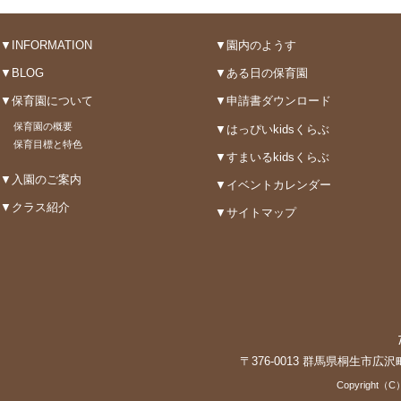
▼INFORMATION
▼園内のようす
▼BLOG
▼ある日の保育園
▼保育園について
▼申請書ダウンロード
保育園の概要
▼はっぴいkidsくらぶ
保育目標と特色
▼すまいるkidsくらぶ
▼入園のご案内
▼イベントカレンダー
▼クラス紹介
▼サイトマップ
〒376-0013 群馬県桐生市広沢町3-3
Copyright（C